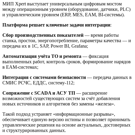
МИП Xpert выступает универсальным цифровым мостом
между операционным уровнем (оборудование, датчики, PLC)
и управленческим уровнем (ERP, MES, EAM, BI-системы).
Платформа решает ключевые задачи интеграции
:
Сбор производственных показателей
— время работы
станка, простои, энергопотребление, параметры качества — и
передача их в 1С, SAP, Power BI, Grafana;
Автоматизация учёта ТО и ремонта
— фиксация
выполненных работ, контроль сроков, формирование нарядов
в EAM-системах;
Интеграция с системами безопасности
— передача данных в
СМИС РСЧС, ЕДДС, систему-112;
Сопряжение с SCADA и АСУ ТП
— расширение
возможностей существующих систем за счёт добавления
новых источников и алгоритмов без замены «железа».
Такой подход устраняет «информационные разрывы»,
обеспечивает единую версию истины и позволяет принимать
управленческие решения на основе актуальных, достоверных
и структурированных данных.