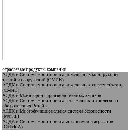
отраслевые продукты компании
АСДК и Система мониторинга инженерных конструкций
зданий и сооружений (СМИК)
АСДК и Система мониторинга инженерных систем объектов
(СМИС)
АСДК и Мониторинг производственных активов
АСДК и Система мониторинга регламентов технического
обслуживания Ритейла
АСДК и Многофункциональная система безопасности
(МФСБ)
АСДК и Система мониторинга механизмов и агрегатов
(СММиА)