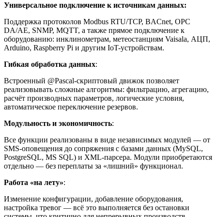
Универсальное подключение к источникам данных:
Поддержка протоколов Modbus RTU/TCP, BACnet, OPC
DA/AE, SNMP, MQTT, а также прямое подключение к
оборудованию: инклинометрам, метеостанциям Vaisala, АЦП,
Arduino, Raspberry Pi и другим IoT-устройствам.
Гибкая обработка данных
:
Встроенный @Pascal-скриптовый движок позволяет
реализовывать сложные алгоритмы: фильтрацию, агрегацию,
расчёт производных параметров, логические условия,
автоматическое переключение резервов.
Модульность и экономичность
:
Все функции реализованы в виде независимых модулей — от
SMS-оповещения до сопряжения с базами данных (MySQL,
PostgreSQL, MS SQL) и XML-парсера. Модули приобретаются
отдельно — без переплаты за «лишний» функционал.
Работа «на лету»
:
Изменение конфигурации, добавление оборудования,
настройка тревог — всё это выполняется без остановки
системы, что критично для непрерывных производств.