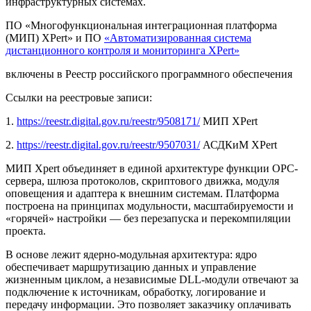
инфраструктурных системах.
ПО «Многофункциональная интеграционная платформа
(МИП) XPert» и ПО
«Автоматизированная система
дистанционного контроля и мониторинга XPert»
включены в Реестр российского программного обеспечения
Ссылки на реестровые записи:
1.
https://reestr.digital.gov.ru/reestr/9508171/
МИП XPert
2.
https://reestr.digital.gov.ru/reestr/9507031/
АСДКиМ XPert
МИП Xpert объединяет в единой архитектуре функции OPC-
сервера, шлюза протоколов, скриптового движка, модуля
оповещения и адаптера к внешним системам. Платформа
построена на принципах модульности, масштабируемости и
«горячей» настройки — без перезапуска и перекомпиляции
проекта.
В основе лежит ядерно-модульная архитектура: ядро
обеспечивает маршрутизацию данных и управление
жизненным циклом, а независимые DLL-модули отвечают за
подключение к источникам, обработку, логирование и
передачу информации. Это позволяет заказчику оплачивать