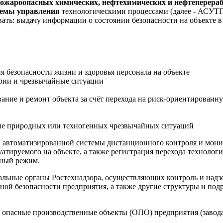
жароопасных химических, нефтехимических и нефтеперераба
стемы управления
технологическими процессами (далее - АСУТП
вать: выдачу информации о состоянии безопасности на объекте 
я безопасности жизни и здоровья персонала на объекте
рии и чрезвычайные ситуации
ание и ремонт объекта за счёт перехода на риск-ориентированн
сле природных или техногенных чрезвычайных ситуаций
ПО автоматизированной системы дистанционного контроля и мо
уатируемого на объекте, а также регистрация перехода технолог
йный режим.
ьные органы Ростехнадзора, осуществляющих контроль и надзо
ной безопасности предприятия, а также другие структуры и по
е опасные производственные объекты (ОПО) предприятия (завод