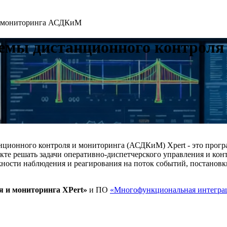
и мониторинга АСДКиМ
емы дистанционного контрол
нционного контроля и мониторинга (АСДКиМ) Xpert - это прог
те решать задачи оперативно-диспетчерского управления и кон
жности наблюдения и реагирования на поток событий, постановк
я и мониторинга XPert»
и ПО
«Многофункциональная интеграц