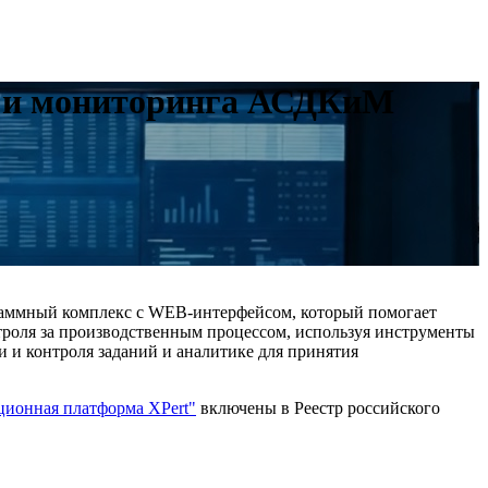
я и мониторинга АСДКиМ
раммный комплекс с WEB-интерфейсом, который помогает
троля за производственным процессом, используя инструменты
и и контроля заданий и аналитике для принятия
ионная платформа XPert"
включены в Реестр российского