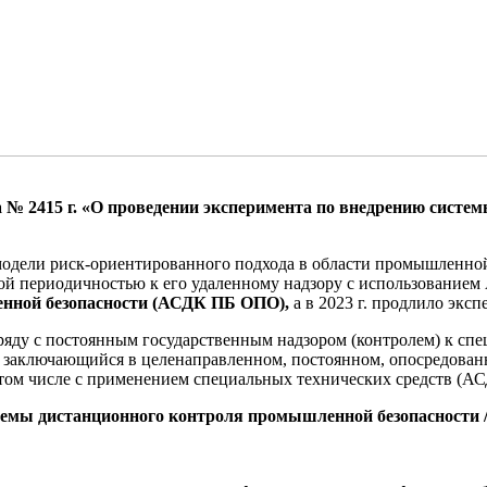
а № 2415 г. «О проведении эксперимента по внедрению сист
модели риск-ориентированного подхода в области промышленной 
ной периодичностью к его удаленному надзору с использовани
енной безопасности (АСДК ПБ ОПО),
а в 2023 г. продлило экс
яду с постоянным государственным надзором (контролем) к спе
, заключающийся в целенаправленном, постоянном, опосредован
 том числе с применением специальных технических средств (А
темы дистанционного контроля промышленной безопасности /